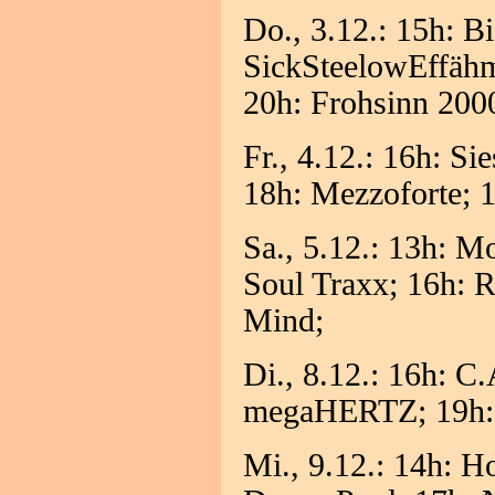
Do., 3.12.: 15h: B
SickSteelowEffähm
20h: Frohsinn 200
Fr., 4.12.: 16h: S
18h: Mezzoforte; 
Sa., 5.12.: 13h: M
Soul Traxx; 16h: R
Mind;
Di., 8.12.: 16h: 
megaHERTZ; 19h: 
Mi., 9.12.: 14h: H