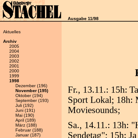
Ausgabe 11/98
Aktuelles
Archiv
2005
2004
2003
2002
2001
2000
1999
1998
Dezember (196)
Fr., 13.11.: 15h: 
November (195)
Oktober (194)
Sport Lokal; 18h: 
September (193)
Juli (192)
Moviesounds;
Juni (191)
Mai (190)
April (189)
Sa., 14.11.: 13h: 
März (188)
Februar (188)
Sendetag"; 15h: J
Januar (187)