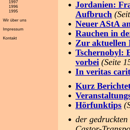
1997
Jordanien: Fr
1996
1995
Aufbruch
(Sei
Wir über uns
Neuer AStA an
Impressum
Rauchen in der
Kontakt
Zur aktuellen
Tschernobyl: E
vorbei
(Seite 1
In veritas cari
Kurz Berichte
Veranstaltungs
Hörfunktips
(
der gedruckten 
Castor-Transpo