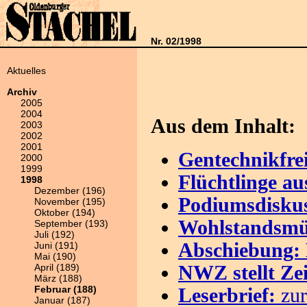
Nr. 02/1998
Aktuelles
Archiv
2005
2004
Aus dem Inhalt:
2003
2002
2001
Gentechnikfre
2000
1999
Flüchtlinge a
1998
Dezember (196)
Podiumsdisku
November (195)
Oktober (194)
Wohlstandsmü
September (193)
Juli (192)
Abschiebung: 
Juni (191)
Mai (190)
April (189)
NWZ stellt Ze
März (188)
Februar (188)
Leserbrief:
zur
Januar (187)